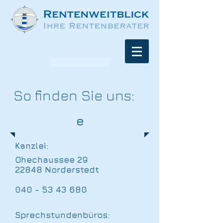
Termin vereinbaren
So finden Sie uns:
Adressen
e
Kanzlei:
Ohechaussee 29
22848 Norderst
edt
040 - 53 43 68
0
Sprechstundenbüros: